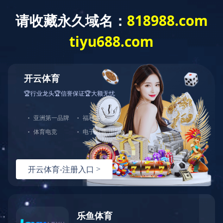
现在的位置：
首页
> 默认留言分类
默认留言分类
分页:
请您留言:
姓
*
名:
联
系
*
邮
箱:
联
系
电
话:
留
言