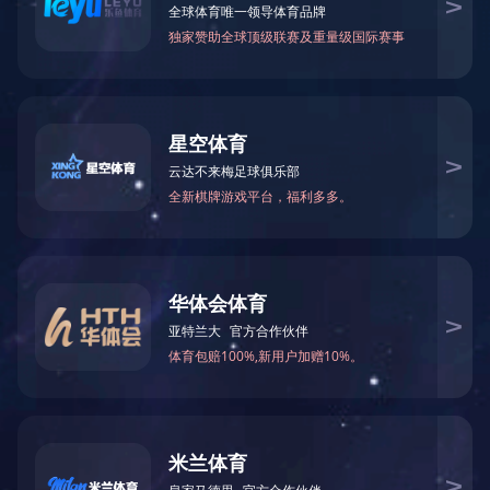
内
容
(*):
乐鱼（体育中国）官方网站
|
米乐官方网页版
|
安博(中国体育)官方网站
|
游戏在线官网
|
九
州官方网站入口
|
半岛网页版界面
|
新利网页
版
|
体会平台
|
完美平台
|